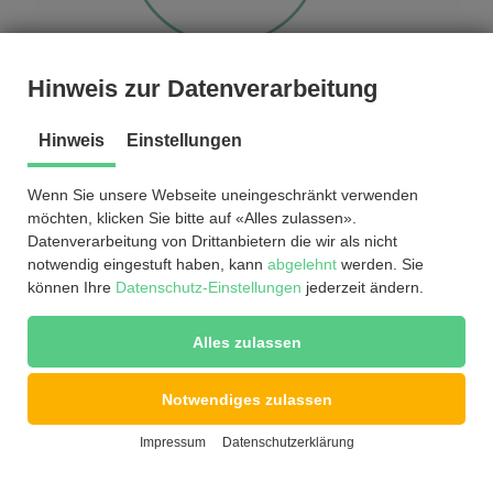
Hinweis zur Datenverarbeitung
Hinweis
Einstellungen
Wenn Sie unsere Webseite uneingeschränkt verwenden
möchten, klicken Sie bitte auf «Alles zulassen».
Datenverarbeitung von Drittanbietern die wir als nicht
© by
2026
®
notwendig eingestuft haben, kann
abgelehnt
werden. Sie
EnviCare
Engineering GmbH
können Ihre
Datenschutz-Einstellungen
jederzeit ändern.
Alles zulassen
Downloads / Videos
|
AGB
|
Datenschutzerklärung
|
Impressum
Notwendiges zulassen
Impressum
Datenschutzerklärung