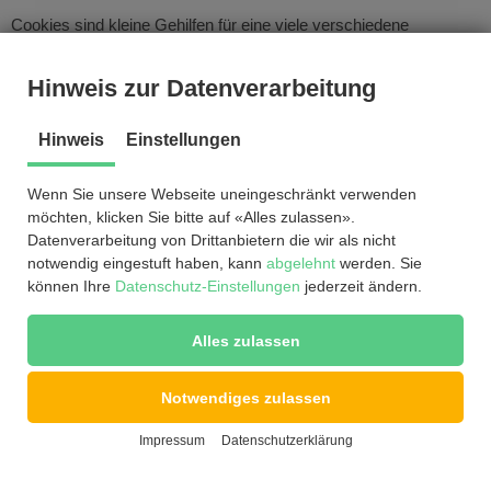
Cookies sind kleine Gehilfen für eine viele verschiedene
Aufgaben. Welche Daten in Cookies gespeichert werden, kann
man leider nicht verallgemeinern, aber wir werden Sie im Rahmen
Hinweis zur Datenverarbeitung
der folgenden Datenschutzerklärung über die verarbeiteten bzw.
Hinweis
Einstellungen
gespeicherten Daten informieren.
Speicherdauer von Cookies
Wenn Sie unsere Webseite uneingeschränkt verwenden
möchten, klicken Sie bitte auf «Alles zulassen».
Datenverarbeitung von Drittanbietern die wir als nicht
Die Speicherdauer hängt vom jeweiligen Cookie ab und wird
notwendig eingestuft haben, kann
abgelehnt
werden. Sie
weiter unter präzisiert. Manche Cookies werden nach weniger als
können Ihre
Datenschutz-Einstellungen
jederzeit ändern.
einer Stunde gelöscht, andere können mehrere Jahre auf einem
Computer gespeichert bleiben.
Alles zulassen
Sie haben außerdem selbst Einfluss auf die Speicherdauer. Sie
Notwendiges zulassen
können über ihren Browser sämtliche Cookies jederzeit manuell
Impressum
Datenschutzerklärung
löschen (siehe auch unten “Widerspruchsrecht”). Ferner werden
Cookies, die auf einer Einwilligung beruhen, spätestens nach