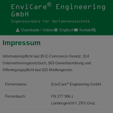
®
EnviCare
Engineering
GmbH
Ingenieurbüro für Verfahrenstechnik
Downloads / Videos
Englisch
Kontakt
Impressum
Informationspflicht laut §5 E-Commerce Gesetz, §14
Unternehmensgesetzbuch, §63 Gewerbeordnung und
Offenlegungspflicht laut §25 Mediengesetz.
®
Firmenname:
EnviCare
Engineering GmbH
Firmenbuch:
FN 277 966 z
Landesgericht f. ZRS Graz