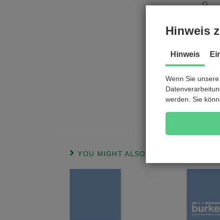
e
Hinweis z
New dev
atmosph
Hinweis
Ei
Innsbru
experie
Wenn Sie unsere 
Datenverarbeitung
werden. Sie könn
for mor
availab
YOU MIGHT ALSO LIKE