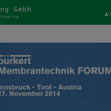
ng GmbH
gineering