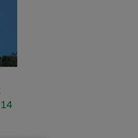
t
014